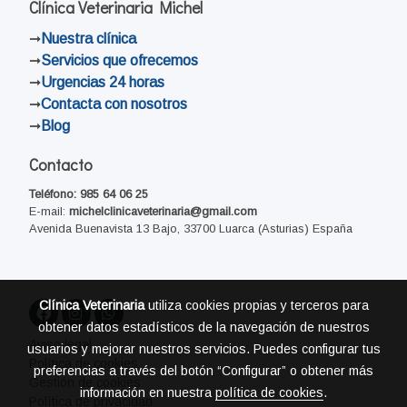
Clínica Veterinaria Michel
➞
Nuestra clínica
➞
Servicios que ofrecemos
➞
Urgencias 24 horas
➞
Contacta con nosotros
➞
Blog
Contacto
Teléfono:
985 64 06 25
E-mail:
michelclinicaveterinaria@gmail.com
Avenida Buenavista 13 Bajo, 33700 Luarca (Asturias) España
Declaración de Accesibilidad
Clínica Veterinaria
utiliza cookies propias y terceros para
obtener datos estadísticos de la navegación de nuestros
Aviso legal
usuarios y mejorar nuestros servicios. Puedes configurar tus
Política de cookies
preferencias a través del botón “Configurar” o obtener más
Gestión de cookies
información en nuestra
política de cookies
.
Política de privacidad