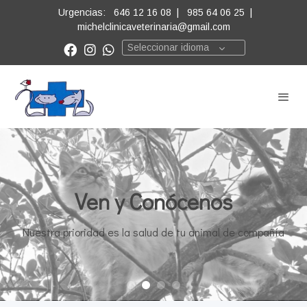
Urgencias:
646 12 16 08
|
985 64 06 25
|
michelclinicaveterinaria@gmail.com
Seleccionar idioma
Ven y Conócenos
Nuestra prioridad es la salud de tu animal de compañía