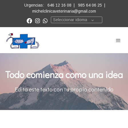
Urgencias:
646 12 16 08
|
985 64 06 25
|
michelclinicaveterinaria@gmail.com
Seleccionar idioma
Todo comienza como una idea
Edita este texto con tu propio contenido