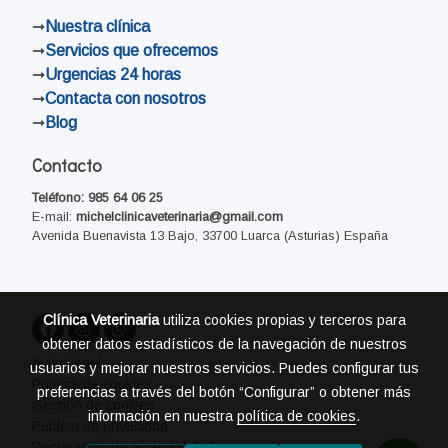
➞
Nuestra clínica
➞
Servicios que ofrecemos
➞
Urgencias 24 horas
➞
Contacta con nosotros
➞
Blog
Contacto
Teléfono:
985 64 06 25
E-mail:
michelclinicaveterinaria@gmail.com
Avenida Buenavista 13 Bajo, 33700 Luarca (Asturias) España
Declaración de Accesibilidad
Clínica Veterinaria
utiliza cookies propias y terceros para
obtener datos estadísticos de la navegación de nuestros
Aviso legal
usuarios y mejorar nuestros servicios. Puedes configurar tus
Política de cookies
preferencias a través del botón “Configurar” o obtener más
Gestión de cookies
información en nuestra
política de cookies
.
Política de privacidad
Declaración de accesibilidad