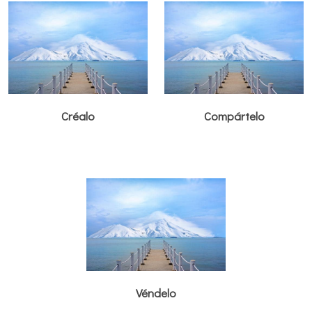
Créalo
Compártelo
Véndelo